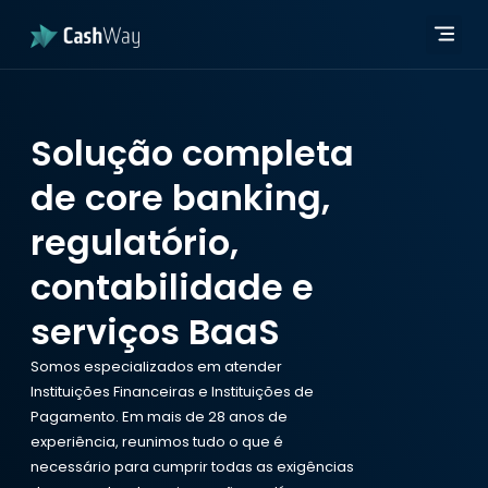
Página in
Quem 
Developer Hub
Página in
Quem 
Developer Hub
Solução completa
de core banking,
regulatório,
contabilidade e
serviços BaaS
Somos especializados em atender
Instituições Financeiras e Instituições de
Pagamento. Em mais de 28 anos de
experiência, reunimos tudo o que é
necessário para cumprir todas as exigências