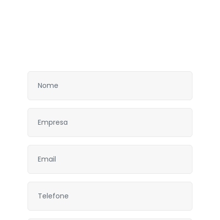
Entre em contato
Descubra como podemos fazer a diferença para sua
empresa. Preencha nosso formulário e entraremos
em contato para uma demonstração.