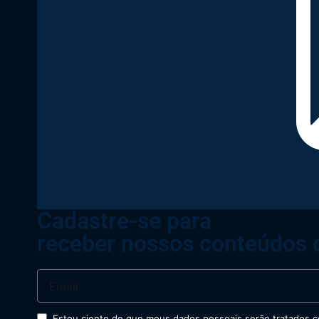
Cadastre-se para
receber nossos conteúdos 
Estou ciente de que meus dados pessoais serão tratados co