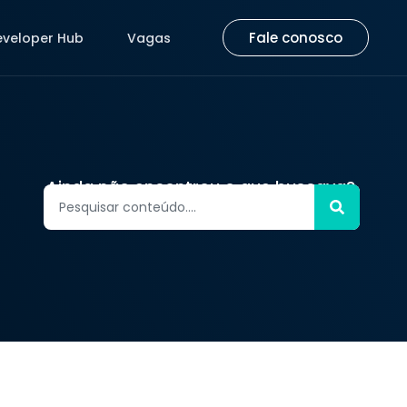
Fale conosco
eveloper Hub
Vagas
Fale conosco
eveloper Hub
Vagas
Ainda não encontrou o que buscava?