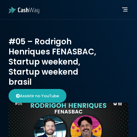
Página in
Quem 
Developer Hub
Página in
Quem 
Developer Hub
#05 – Rodrigoh
Henriques FENASBAC,
Startup weekend,
Startup weekend
brasil
Assistir no YouTube