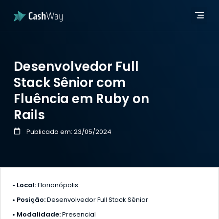
Página in
Quem 
Developer Hub
Página in
Quem 
Developer Hub
Desenvolvedor Full
Stack Sênior com
Fluência em Ruby on
Rails
Publicada em:
23/05/2024
• Local:
Florianópolis
• Posição:
Desenvolvedor Full Stack Sênior
• Modalidade:
Presencial