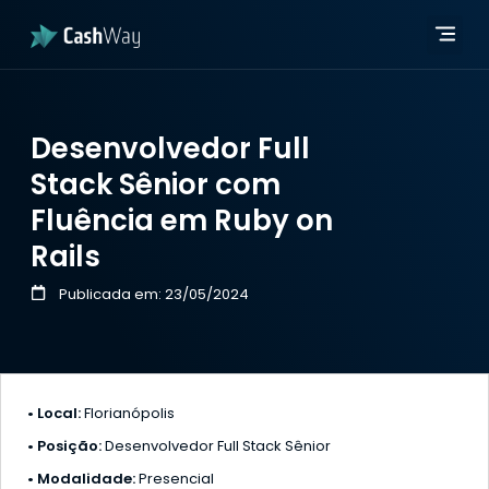
Página in
Quem 
Developer Hub
Página in
Quem 
Developer Hub
Desenvolvedor Full
Stack Sênior com
Fluência em Ruby on
Rails
Publicada em:
23/05/2024
• Local:
Florianópolis
• Posição:
Desenvolvedor Full Stack Sênior
• Modalidade:
Presencial