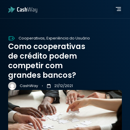
Página in
Quem 
Developer Hub
Página in
Quem 
Developer Hub
Cooperativas
,
Experiência do Usuário
Como cooperativas
de crédito podem
competir com
grandes bancos?
CashWay
21/12/2021