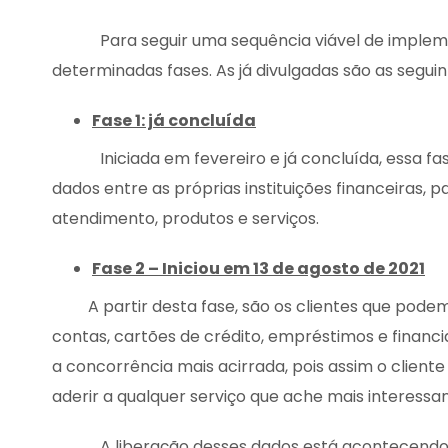
Para seguir uma sequência viável de implement
determinadas fases. As já divulgadas são as seguin
Fase 1: já concluída
Iniciada em fevereiro e já concluída, essa fa
dados entre as próprias instituições financeiras, p
atendimento, produtos e serviços.
Fase 2 – Iniciou em 13 de agosto de 2021
A partir desta fase, são os clientes que pod
contas, cartões de crédito, empréstimos e financia
a concorrência mais acirrada, pois assim o cliente
aderir a qualquer serviço que ache mais interessa
A liberação desses dados está acontecendo e