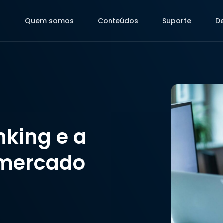
s
Quem somos
Conteúdos
Suporte
D
s
Quem somos
Conteúdos
Suporte
D
king e a
 mercado