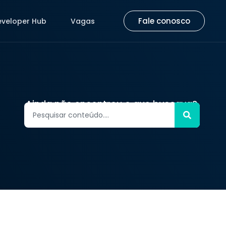
Fale conosco
eveloper Hub
Vagas
Fale conosco
eveloper Hub
Vagas
Ainda não encontrou o que buscava?