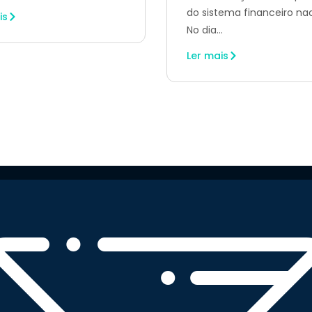
do sistema financeiro nac
is
No dia...
Ler mais